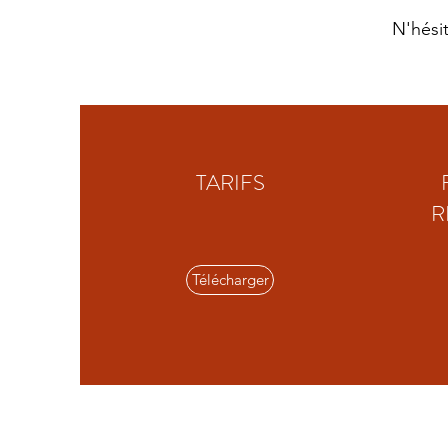
N'hési
TARIFS
R
Télécharger