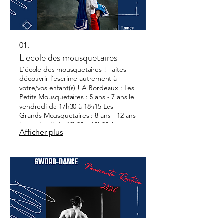
01.
L'école des mousquetaires
L'école des mousquetaires ! Faites
découvrir l'escrime autrement à
votre/vos enfant(s) ! A Bordeaux : Les
Petits Mousquetaires : 5 ans - 7 ans le
vendredi de 17h30 à 18h15 Les
Grands Mousquetaires : 8 ans - 12 ans
le vendredi de 18h30 à 19h30 A
Afficher plus
Libourne : Les Grands Mousquetaires
: 8 ans - 12 ans le lundi de 18h30 à
19h30