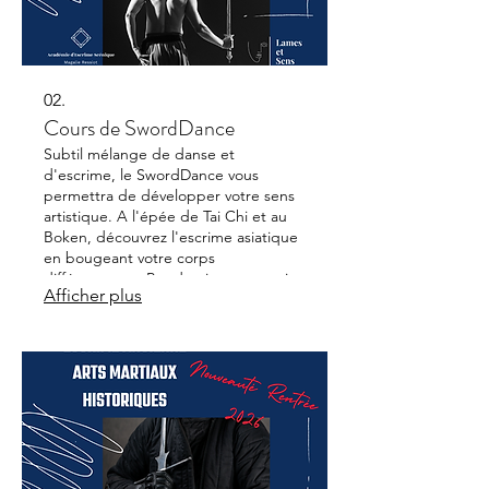
02.
Cours de SwordDance
Subtil mélange de danse et
d'escrime, le SwordDance vous
permettra de développer votre sens
artistique. A l'épée de Tai Chi et au
Boken, découvrez l'escrime asiatique
en bougeant votre corps
différemment. Pas de niveaux requis
Afficher plus
en danse et en escrime pour
commencer !